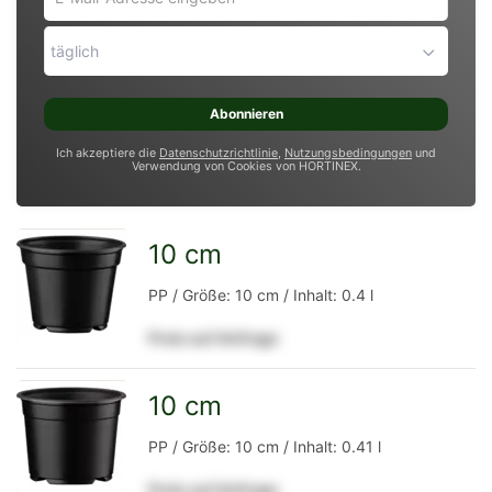
Mail-
Adresse
täglich
eingeben
*
Abonnieren
Ich akzeptiere die
Datenschutzrichtlinie
,
Nutzungsbedingungen
und
Verwendung von Cookies von HORTINEX.
10 cm
zur
PP / Größe: 10 cm / Inhalt: 0.4 l
Preis auf Anfrage
Detailseite
10 cm
zur
PP / Größe: 10 cm / Inhalt: 0.41 l
Preis auf Anfrage