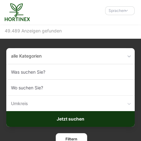
Accessibility-
Modus
Sprachen
aktivieren
zur
49.489 Anzeigen gefunden
Navigation
zum
Inhalt
alle Kategorien
Was
suchen
Sie?
Wo
suchen
Sie?
Umkreis
Jetzt suchen
Filtern