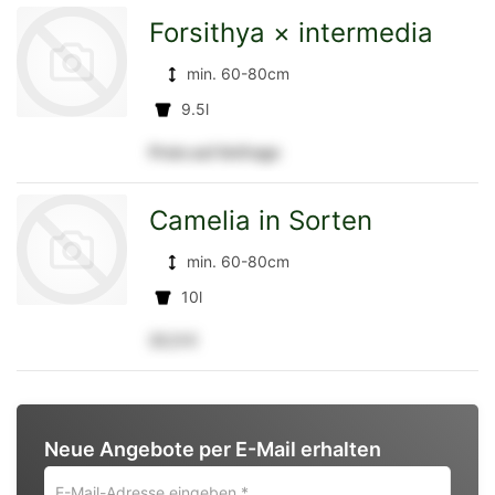
Forsithya × intermedia
min. 60-80cm
Detailseite
9.5l
Preis auf Anfrage
zur
Camelia in Sorten
min. 60-80cm
Detailseite
10l
22,5 €
zur
Neue Angebote per E-Mail erhalten
Detailseite
E-