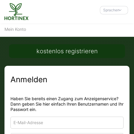
Accessibility-
Modus
Sprachen
aktivieren
zur
Mein Konto
Navigation
zum
Inhalt
kostenlos registrieren
Anmelden
Haben Sie bereits einen Zugang zum Anzeigenservice?
Dann geben Sie hier einfach Ihren Benutzernamen und Ihr
Passwort ein.
E-
Mail-
Adresse