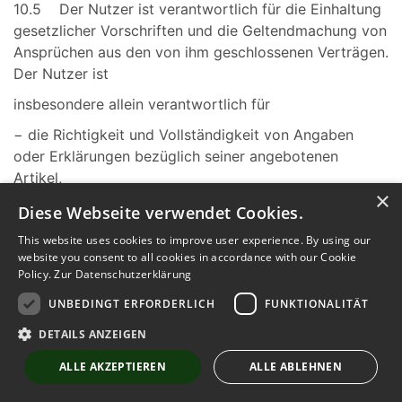
10.5 Der Nutzer ist verantwortlich für die Einhaltung
gesetzlicher Vorschriften und die Geltendmachung von
Ansprüchen aus den von ihm geschlossenen Verträgen.
Der Nutzer ist
insbesondere allein verantwortlich für
− die Richtigkeit und Vollständigkeit von Angaben
oder Erklärungen bezüglich seiner angebotenen
Artikel,
×
− die angebotenen Artikel als solche,
Diese Webseite verwendet Cookies.
− sein Verhalten und seine Leistungsfähigkeit.
This website uses cookies to improve user experience. By using our
website you consent to all cookies in accordance with our Cookie
Policy.
Zur Datenschutzerklärung
11. Nutzungsrechte, Urheberrecht,
UNBEDINGT ERFORDERLICH
FUNKTIONALITÄT
Lizenzen
DETAILS ANZEIGEN
ALLE AKZEPTIEREN
ALLE ABLEHNEN
11.1 Nutzer, die Produkte auf Hortinex anbieten,