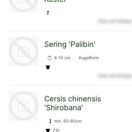
Detailseite
Preis auf Anfrage
zur
Sering 'Palibin'
Detailseite
8-10 cm
Kugelform
Preis auf Anfrage
zur
Cersis chinensis
'Shirobana'
Detailseite
min. 60-80cm
7,5l