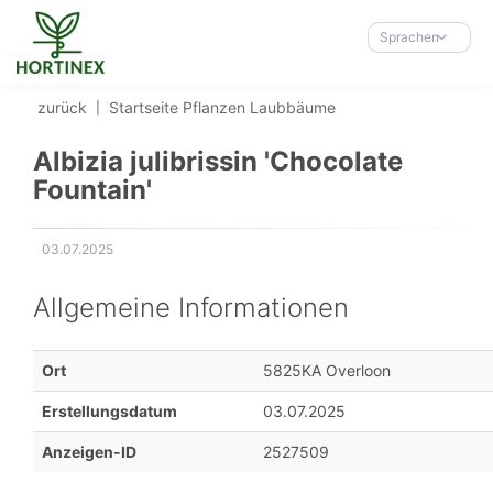
Accessibility-
Modus
Sprachen
aktivieren
zur
zurück
Startseite
Pflanzen
Laubbäume
Navigation
zum
Albizia julibrissin 'Chocolate
Inhalt
Fountain'
03.07.2025
Erstellungsdatum:
Allgemeine Informationen
Ort
5825KA Overloon
Erstellungsdatum
03.07.2025
Anzeigen-ID
2527509