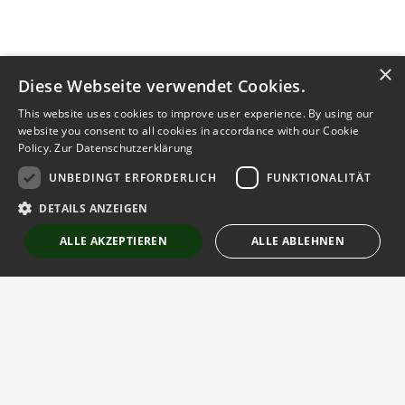
×
Diese Webseite verwendet Cookies.
This website uses cookies to improve user experience. By using our
website you consent to all cookies in accordance with our Cookie
Policy.
Zur Datenschutzerklärung
UNBEDINGT ERFORDERLICH
FUNKTIONALITÄT
Kontakt aufnehmen
DETAILS ANZEIGEN
Notiz
Anzeige teilen
ALLE AKZEPTIEREN
ALLE ABLEHNEN
merken
schreiben
Unbedingt erforderlich
Funktionalität
Strictly necessary cookies allow core website functionality such as user
login and account management. The website cannot be used properly
without strictly necessary cookies.
Anbieter
/