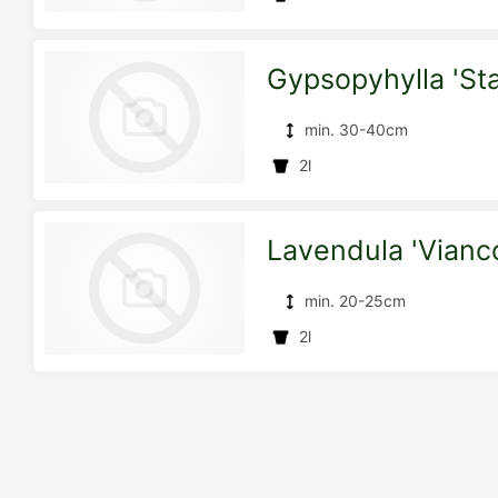
Detailseite
Gypsopyhylla 'Sta
zur
min. 30-40cm
2l
Detailseite
Lavendula 'Vianc
zur
min. 20-25cm
2l
Detailseite
zur