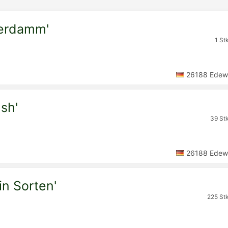
verdamm'
1 St
26188 Edew
ush'
39 Stk
26188 Edew
in Sorten'
225 Stk