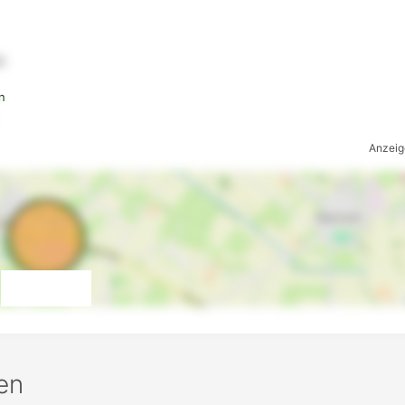
6
n
Anzeig
en