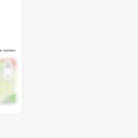
e melden
+
-
Leaflet