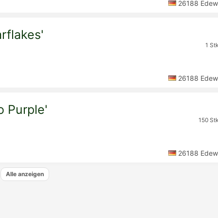
26188 Edew
rflakes'
1 St
26188 Edew
o Purple'
150 Stk
26188 Edew
Alle anzeigen