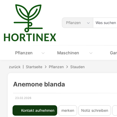
Accessibility-
Modus
aktivieren
Was
zur
Pflanzen
suchen
Navigation
Sie?
zum
Inhalt
Pflanzen
Maschinen
Gar
zurück
Startseite
Pflanzen
Stauden
Anemone blanda
23.02.2026
Erstellungsdatum:
Kontakt aufnehmen
merken
Notiz schreiben