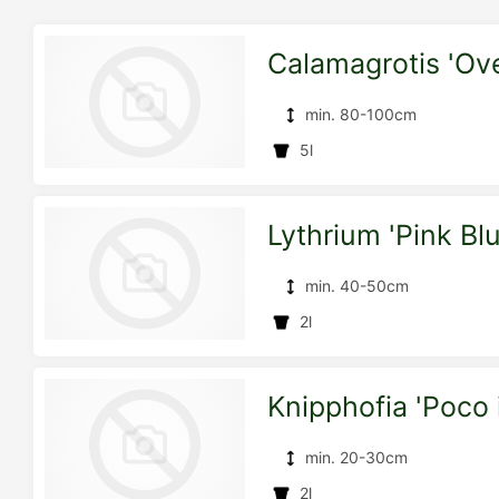
Calamagrotis 'O
min. 80-100cm
5l
Lythrium 'Pink Bl
zur
min. 40-50cm
2l
Detailseite
Knipphofia 'Poco 
zur
min. 20-30cm
2l