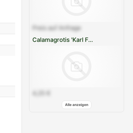
Mail
teilen
Preis auf Anfrage
Calamagrotis 'Karl Förster'
4,25 €
Alle anzeigen