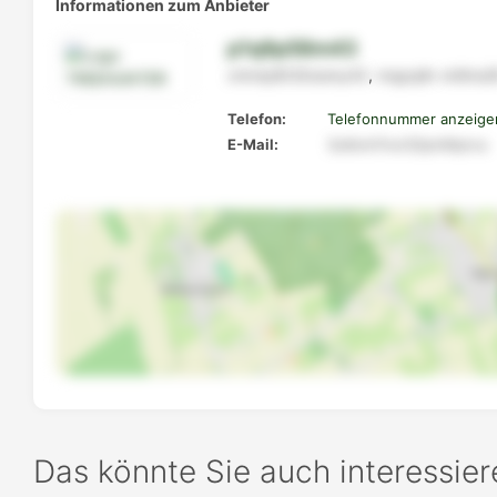
Informationen zum Anbieter
p1q9p58m43
xrkmp8t30osmy43
,
mqpqlln
vk8ns2
Telefon:
Telefonnummer anzeige
E-Mail:
3u6om7nut32pm9qnvu
Das könnte Sie auch interessier