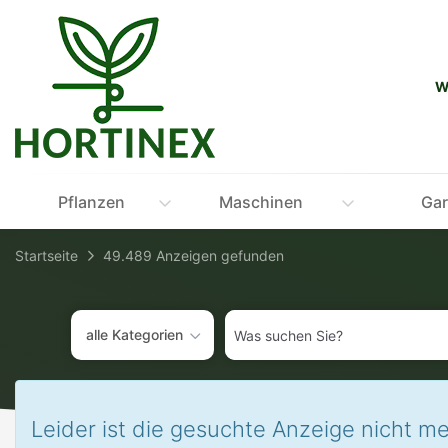
Accessibility-
Modus
aktivieren
zur
W
Navigation
zum
Inhalt
Pflanzen
Maschinen
Gar
Startseite
49.489 Anzeigen gefunden
Was
alle Kategorien
suchen
Sie?
Leider ist die gesuchte Anzeige nicht me