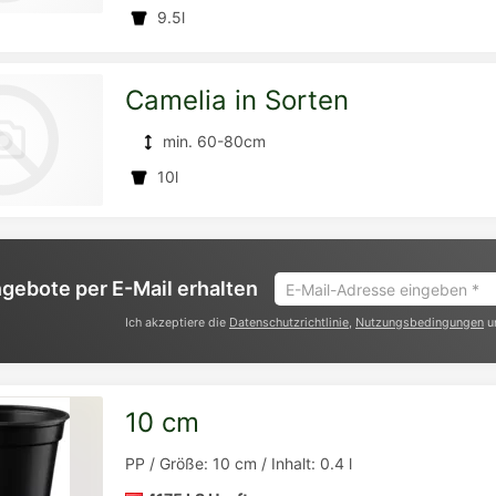
9.5l
Detailseite
zur
Camelia in Sorten
min. 60-80cm
10l
Detailseite
zur
E-
gebote per E-Mail erhalten
Mail-
Ich akzeptiere die
Datenschutzrichtlinie
,
Nutzungsbedingungen
u
Adresse
eingeben
Detailseite
*
10 cm
zur
PP / Größe: 10 cm / Inhalt: 0.4 l