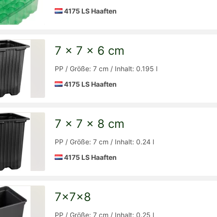
4175 LS Haaften
7 x 7 x 6 cm
Detailseite
zur
PP / Größe: 7 cm / Inhalt: 0.195 l
4175 LS Haaften
7 x 7 x 8 cm
Detailseite
zur
PP / Größe: 7 cm / Inhalt: 0.24 l
4175 LS Haaften
7x7x8
Detailseite
zur
PP / Größe: 7 cm / Inhalt: 0.25 l