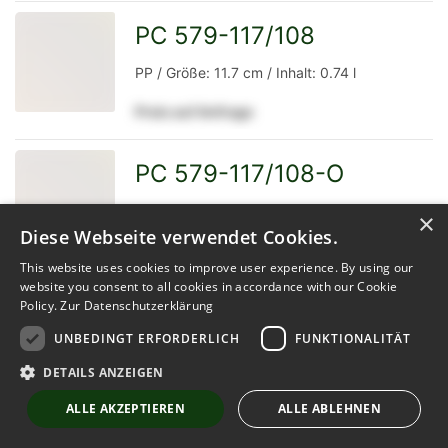
Detailseite
PC 579-117/108
zur
PP / Größe: 11.7 cm / Inhalt: 0.74 l
Preis auf Anfrage
Detailseite
PC 579-117/108-O
zur
PP / Größe: 11.7 cm / Inhalt: 0.74 l
×
Diese Webseite verwendet Cookies.
Preis auf Anfrage
This website uses cookies to improve user experience. By using our
website you consent to all cookies in accordance with our Cookie
Detailseite
Policy.
Zur Datenschutzerklärung
Pot 10 cm 5°
zur
UNBEDINGT ERFORDERLICH
FUNKTIONALITÄT
PP / Größe: 10 cm / Inhalt: 0.4 l
DETAILS ANZEIGEN
Preis auf Anfrage
ALLE AKZEPTIEREN
ALLE ABLEHNEN
Detailseite