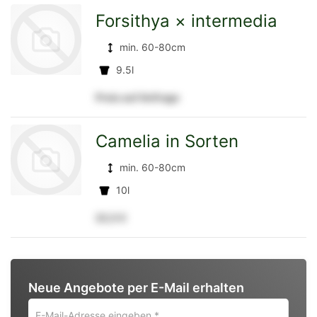
Forsithya × intermedia
min. 60-80cm
Detailseite
9.5l
Preis auf Anfrage
zur
Camelia in Sorten
min. 60-80cm
Detailseite
10l
22,5 €
zur
Neue Angebote per E-Mail erhalten
Detailseite
E-