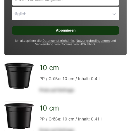
Mail-
Adresse
täglich
eingeben
*
Abonnieren
Ich akzeptiere die
Datenschutzrichtlinie
,
Nutzungsbedingungen
und
Verwendung von Cookies von HORTINEX.
10 cm
zur
PP / Größe: 10 cm / Inhalt: 0.4 l
Preis auf Anfrage
Detailseite
10 cm
zur
PP / Größe: 10 cm / Inhalt: 0.41 l
Preis auf Anfrage