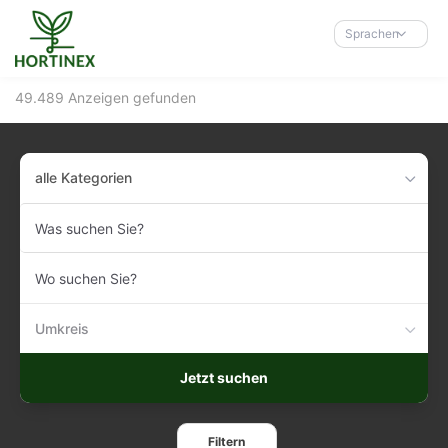
Accessibility-
Modus
Sprachen
aktivieren
zur
49.489 Anzeigen gefunden
Navigation
zum
Inhalt
alle Kategorien
Was
suchen
Sie?
Wo
suchen
Sie?
Umkreis
Jetzt suchen
Filtern