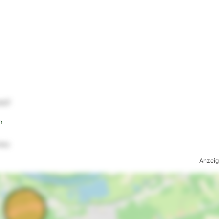
tl7
n
mkz
Anzeig