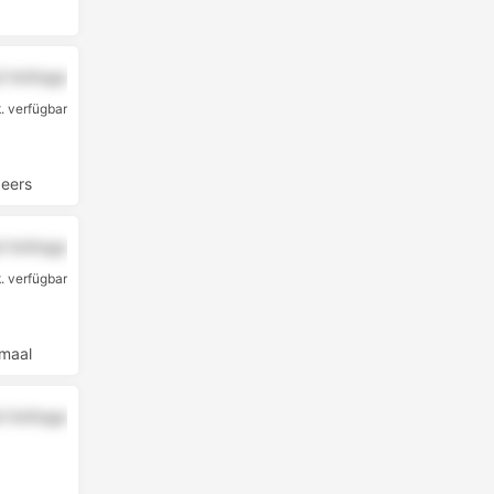
uf Anfrage
k. verfügbar
beers
uf Anfrage
k. verfügbar
maal
uf Anfrage