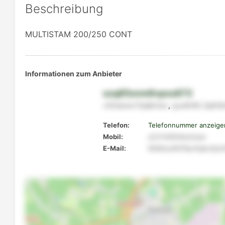
Beschreibung
MULTISTAM 200/250 CONT
Informationen zum Anbieter
szq85xnm6vpxs872
v55okotv72q8k3ox
,
pyo6r90
2q63lm
Telefon:
Telefonnummer anzeige
Mobil:
y2v7n943wkzmyw
E-Mail:
600ktyr6079yn5qkv2p2