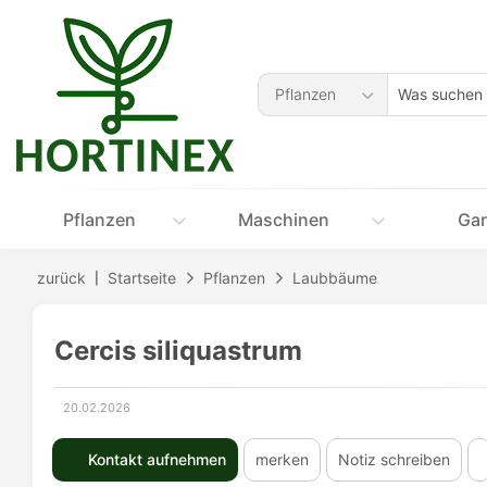
Accessibility-
Modus
aktivieren
Was
zur
Pflanzen
suchen
Navigation
Sie?
zum
Inhalt
Pflanzen
Maschinen
Gar
zurück
Startseite
Pflanzen
Laubbäume
Cercis siliquastrum
20.02.2026
Erstellungsdatum:
Kontakt aufnehmen
merken
Notiz schreiben