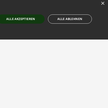
×
ALLE AKZEPTIEREN
ALLE ABLEHNEN
ssary cookies.
allowed
ble to send forms on our website. Your IP may be