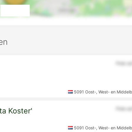
en
Preis a
5091 Oost-, West- en Middel
Preis a
ta Koster'
5091 Oost-, West- en Middel