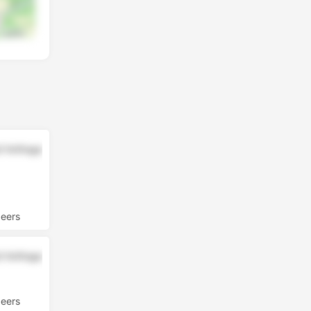
Leaflet
uf Anfrage
beers
uf Anfrage
beers