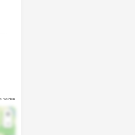
e melden
+
-