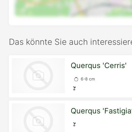
Das könnte Sie auch interessier
Querqus 'Cerris'
6-8 cm
Querqus 'Fastigia
zur