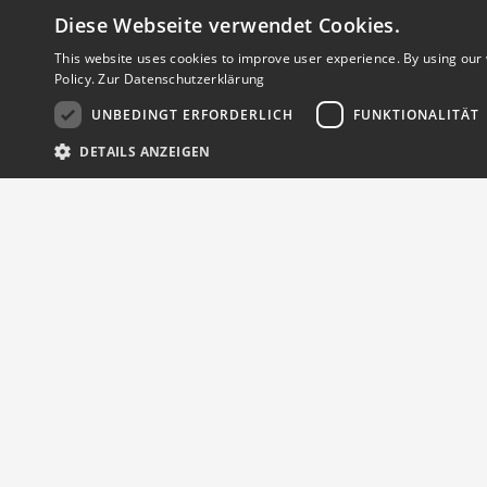
Diese Webseite verwendet Cookies.
This website uses cookies to improve user experience. By using our 
Policy.
Zur Datenschutzerklärung
UNBEDINGT ERFORDERLICH
FUNKTIONALITÄT
DETAILS ANZEIGEN
Strictly necessary cookies allow core website functionality such as user l
Name
Anbieter
/
Domäne
emCookieAllowed
hortinex.com
em_sid
hortinex.com
Anbieter
/
Name
Ablaufdatum
B
Domäne
Google Recaptcha/ Google
.google.com
16 Sekunden
T