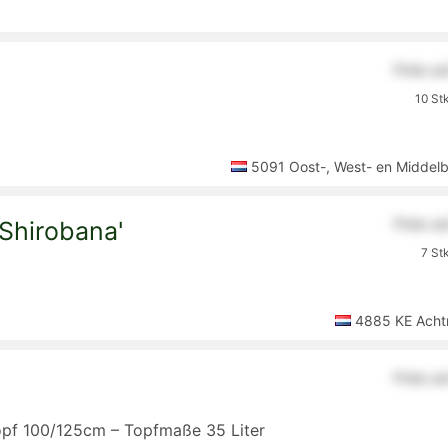
Preis a
10 St
5091 Oost-, West- en Middel
Preis a
'Shirobana'
7 St
4885 KE Acht
Preis a
pf 100/125cm – Topfmaße 35 Liter