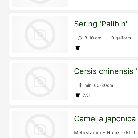
Detailseite
Sering 'Palibin'
zur
8-10 cm
Kugelform
Detailseite
Cersis chinensis 
zur
min. 60-80cm
7,5l
Detailseite
Camelia japonica
zur
Mehrstamm - Höhe exkl. To