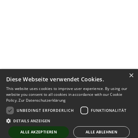
×
Diese Webseite verwendet Cookies.
This website uses cookies to improve user experience. By using our
website you consent to all cookies in accordance with our Cookie
Policy.
Zur Datenschutzerklärung
UNBEDINGT ERFORDERLICH
FUNKTIONALITÄT
Kontakt aufnehmen
DETAILS ANZEIGEN
Notiz
Anzeige teilen
ALLE AKZEPTIEREN
ALLE ABLEHNEN
merken
schreiben