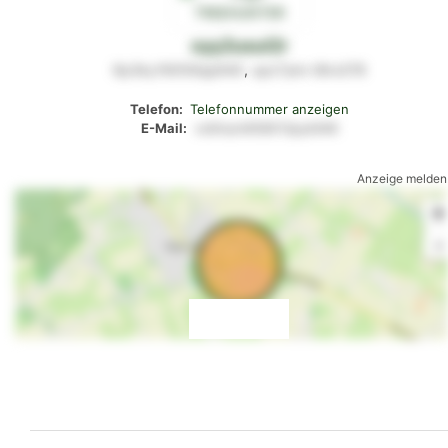
oyy2usul2r
6p3ky16059qp640
,
upz7ykn
t8ro378
Telefon:
Telefonnummer anzeigen
E-Mail:
xs6mym658013pyk946
Anzeige melden
+
-