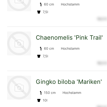
60 cm
Hochstamm
7,5l
18,5 €
zur
Chaenomelis 'Pink Trail'
Detailseite
60 cm
Hochstamm
7,5l
18,5 €
zur
Gingko biloba 'Mariken'
Detailseite
150 cm
Hochstamm
10l