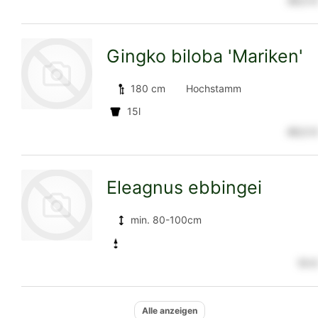
39,5 €
zur
Gingko biloba 'Mariken'
Detailseite
180 cm
Hochstamm
15l
49,5 €
zur
Eleagnus ebbingei
Detailseite
min. 80-100cm
10 €
zur
Alle anzeigen