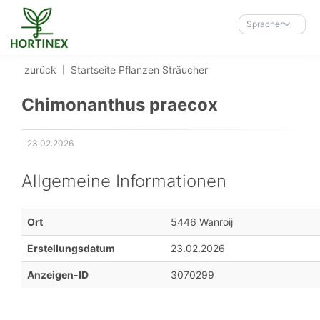
Accessibility-
Modus
Sprachen
aktivieren
zur
zurück
Startseite
Pflanzen
Sträucher
Navigation
zum
Chimonanthus praecox
Inhalt
23.02.2026
Erstellungsdatum:
Allgemeine Informationen
Ort
5446 Wanroij
Erstellungsdatum
23.02.2026
Anzeigen-ID
3070299