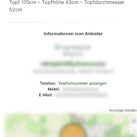
Topf 170cm – Topfhöhe 43cm – Topfdurchmesser
52cm
Informationen zum Anbieter
mlk3p9z9l8y3zwvxvs2x
4q7y2u3y03myzmsx
,
4q412x
0rxwtzr3
Telefon:
Telefonnummer anzeigen
Mobil:
z0u6yt0pv4suz2xp
E-Mail:
6otrs9wwtw47s4k20p4px8
Anzeige melden
+
-