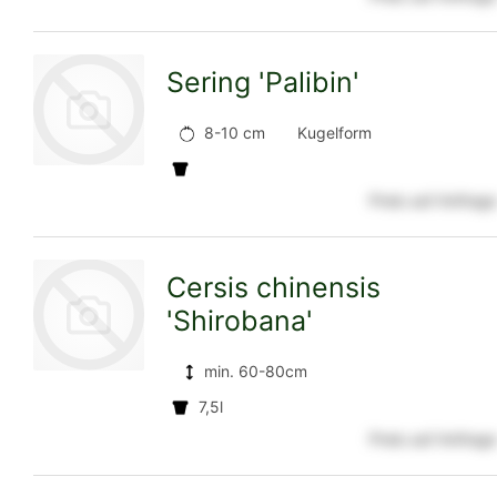
zur
Sering 'Palibin'
Detailseite
8-10 cm
Kugelform
Preis auf Anfrage
zur
Cersis chinensis
'Shirobana'
Detailseite
min. 60-80cm
7,5l
zur
Preis auf Anfrage