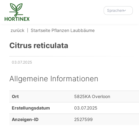
Accessibility-
Modus
Sprachen
aktivieren
zur
zurück
Startseite
Pflanzen
Laubbäume
Navigation
zum
Citrus reticulata
Inhalt
03.07.2025
Erstellungsdatum:
Allgemeine Informationen
Ort
5825KA Overloon
Erstellungsdatum
03.07.2025
Anzeigen-ID
2527599