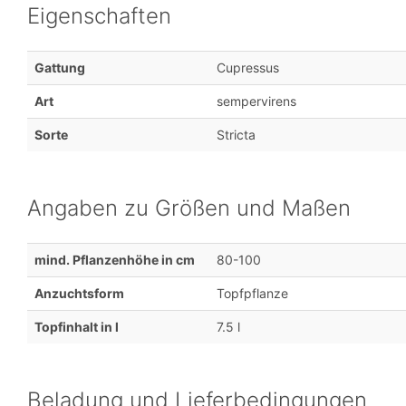
Eigenschaften
Gattung
Cupressus
Art
sempervirens
Sorte
Stricta
Angaben zu Größen und Maßen
mind. Pflanzenhöhe in cm
80-100
Anzuchtsform
Topfpflanze
Topfinhalt in l
7.5 l
Beladung und Lieferbedingungen