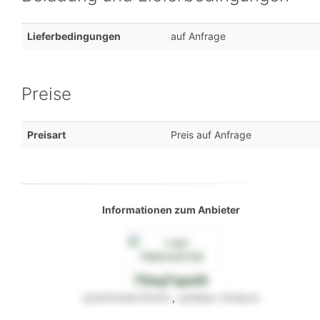
Lieferbedingungen
auf Anfrage
Preise
Preisart
Preis auf Anfrage
Informationen zum Anbieter
70sq7xpol0
q3wt5mk6tr3545v
,
qmlt9px
52t4pns