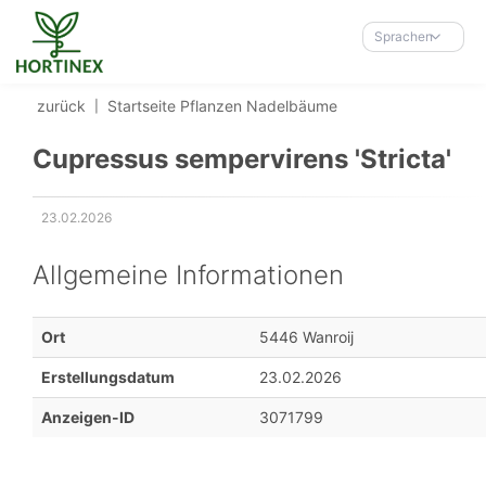
Accessibility-
Modus
Sprachen
aktivieren
zur
zurück
Startseite
Pflanzen
Nadelbäume
Navigation
zum
Cupressus sempervirens 'Stricta'
Inhalt
23.02.2026
Erstellungsdatum:
Allgemeine Informationen
Ort
5446 Wanroij
Erstellungsdatum
23.02.2026
Anzeigen-ID
3071799