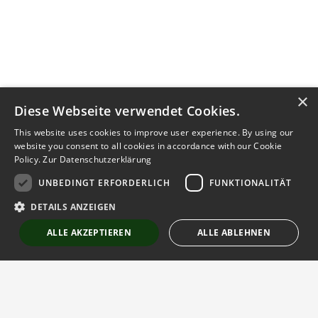
×
Diese Webseite verwendet Cookies.
This website uses cookies to improve user experience. By using our
website you consent to all cookies in accordance with our Cookie
Policy.
Zur Datenschutzerklärung
UNBEDINGT ERFORDERLICH
FUNKTIONALITÄT
Kontakt aufnehmen
DETAILS ANZEIGEN
Notiz
Anzeige teilen
ALLE AKZEPTIEREN
ALLE ABLEHNEN
merken
schreiben
Unbedingt erforderlich
Funktionalität
Strictly necessary cookies allow core website functionality such as user