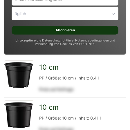
Mail-
Adresse
täglich
eingeben
*
Abonnieren
Ich akzeptiere die
Datenschutzrichtlinie
,
Nutzungsbedingungen
und
Verwendung von Cookies von HORTINEX.
10 cm
zur
PP / Größe: 10 cm / Inhalt: 0.4 l
Preis auf Anfrage
Detailseite
10 cm
zur
PP / Größe: 10 cm / Inhalt: 0.41 l
Preis auf Anfrage