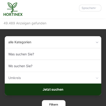
Accessibility-
Modus
Sprachen
aktivieren
zur
49.489 Anzeigen gefunden
Navigation
zum
Inhalt
alle Kategorien
Was
suchen
Sie?
Wo
suchen
Sie?
Umkreis
Jetzt suchen
Filtern