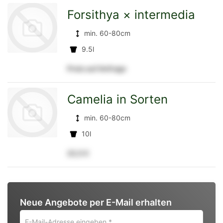
Forsithya × intermedia
min. 60-80cm
Detailseite
9.5l
Preis auf Anfrage
zur
Camelia in Sorten
min. 60-80cm
Detailseite
10l
22,5 €
zur
Neue Angebote per E-Mail erhalten
Detailseite
E-