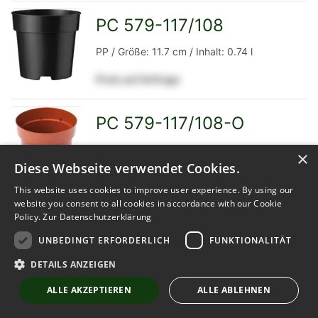
Detailseite
PC 579-117/108
zur
PP / Größe: 11.7 cm / Inhalt: 0.74 l
Preis auf Anfrage
Detailseite
PC 579-117/108-O
zur
PP / Größe: 11.7 cm / Inhalt: 0.74 l
×
Diese Webseite verwendet Cookies.
Preis auf Anfrage
This website uses cookies to improve user experience. By using our
website you consent to all cookies in accordance with our Cookie
Detailseite
Policy.
Zur Datenschutzerklärung
Pot 10 cm 5°
zur
UNBEDINGT ERFORDERLICH
FUNKTIONALITÄT
PP / Größe: 10 cm / Inhalt: 0.4 l
DETAILS ANZEIGEN
Preis auf Anfrage
ALLE AKZEPTIEREN
ALLE ABLEHNEN
Detailseite