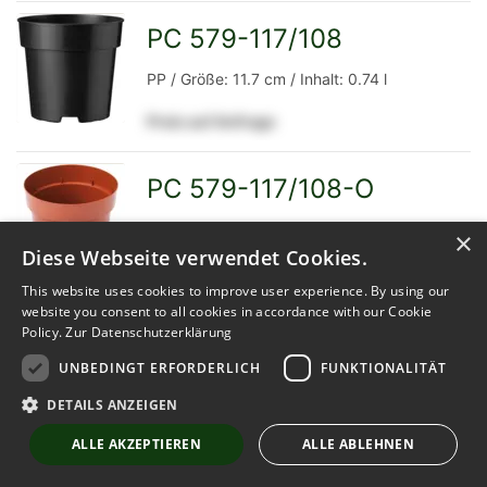
Detailseite
PC 579-117/108
zur
PP / Größe: 11.7 cm / Inhalt: 0.74 l
Preis auf Anfrage
Detailseite
PC 579-117/108-O
zur
PP / Größe: 11.7 cm / Inhalt: 0.74 l
×
Diese Webseite verwendet Cookies.
Preis auf Anfrage
This website uses cookies to improve user experience. By using our
website you consent to all cookies in accordance with our Cookie
Detailseite
Policy.
Zur Datenschutzerklärung
Pot 10 cm 5°
zur
UNBEDINGT ERFORDERLICH
FUNKTIONALITÄT
PP / Größe: 10 cm / Inhalt: 0.4 l
DETAILS ANZEIGEN
Preis auf Anfrage
ALLE AKZEPTIEREN
ALLE ABLEHNEN
Detailseite