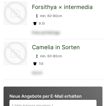
Forsithya × intermedia
min. 60-80cm
Detailseite
9.5l
Preis auf Anfrage
zur
Camelia in Sorten
min. 60-80cm
Detailseite
10l
22,5 €
zur
Neue Angebote per E-Mail erhalten
Detailseite
E-