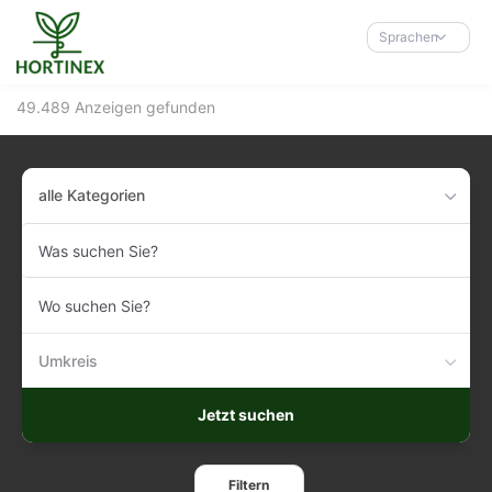
Accessibility-
Modus
Sprachen
aktivieren
zur
49.489 Anzeigen gefunden
Navigation
zum
Inhalt
alle Kategorien
Was
suchen
Sie?
Wo
suchen
Sie?
Umkreis
Jetzt suchen
Filtern