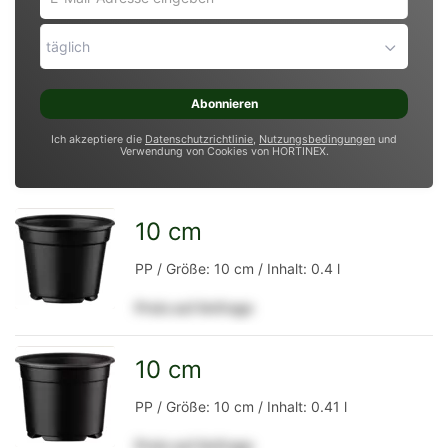
Mail-
Adresse
täglich
eingeben
*
Abonnieren
Ich akzeptiere die
Datenschutzrichtlinie
,
Nutzungsbedingungen
und
Verwendung von Cookies von HORTINEX.
10 cm
zur
PP / Größe: 10 cm / Inhalt: 0.4 l
Preis auf Anfrage
Detailseite
10 cm
zur
PP / Größe: 10 cm / Inhalt: 0.41 l
Preis auf Anfrage