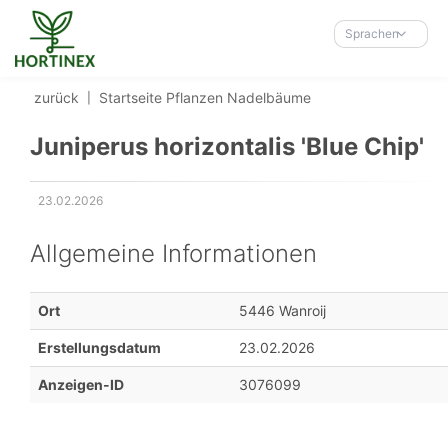
Accessibility-
Modus
Sprachen
aktivieren
zur
zurück
Startseite
Pflanzen
Nadelbäume
Navigation
zum
Juniperus horizontalis 'Blue Chip'
Inhalt
23.02.2026
Erstellungsdatum:
Allgemeine Informationen
Ort
5446 Wanroij
Erstellungsdatum
23.02.2026
Anzeigen-ID
3076099