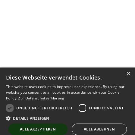
×
Diese Webseite verwendet Cookies.
This website uses cookies to improve user experience. By using our
website you consent to all cookies in accordance with our Cookie
Policy.
Zur Datenschutzerklärung
UNBEDINGT ERFORDERLICH
FUNKTIONALITÄT
Kontakt aufnehmen
DETAILS ANZEIGEN
Notiz
Anzeige teilen
ALLE AKZEPTIEREN
ALLE ABLEHNEN
merken
schreiben