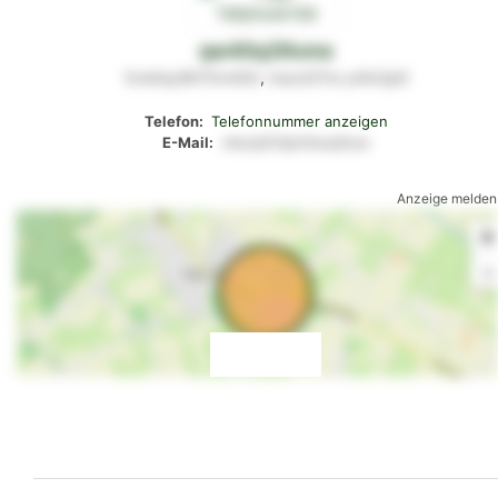
qw40q39xms
5vk4sy9675rm93r
,
kwu337w
y44r2p9
Telefon:
Telefonnummer anzeigen
E-Mail:
mkxly913ptt0wq0tsw
Anzeige melden
+
-