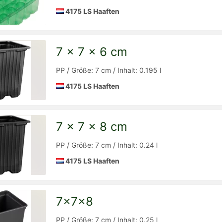
4175 LS Haaften
7 x 7 x 6 cm
Detailseite
zur
PP / Größe: 7 cm / Inhalt: 0.195 l
4175 LS Haaften
7 x 7 x 8 cm
Detailseite
zur
PP / Größe: 7 cm / Inhalt: 0.24 l
4175 LS Haaften
7x7x8
Detailseite
zur
PP / Größe: 7 cm / Inhalt: 0.25 l