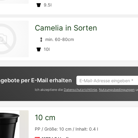
9.5l
Detailseite
zur
Camelia in Sorten
min. 60-80cm
10l
Detailseite
zur
E-
gebote per E-Mail erhalten
Mail-
Ich akzeptiere die
Datenschutzrichtlinie
,
Nutzungsbedingungen
u
Adresse
eingeben
Detailseite
*
10 cm
zur
PP / Größe: 10 cm / Inhalt: 0.4 l