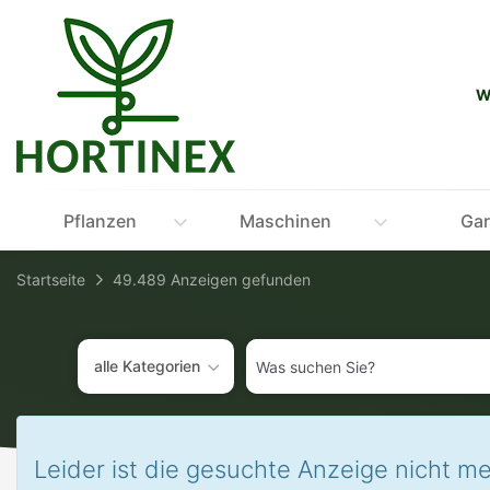
Accessibility-
Modus
aktivieren
zur
W
Navigation
zum
Inhalt
Pflanzen
Maschinen
Gar
Startseite
49.489 Anzeigen gefunden
Was
alle Kategorien
suchen
Sie?
Leider ist die gesuchte Anzeige nicht me