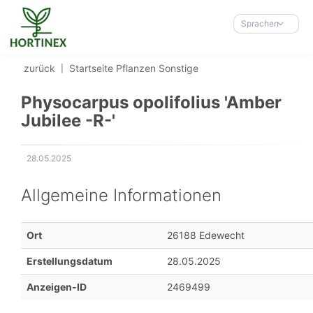
Accessibility-
Modus
Sprachen
aktivieren
zur
zurück
Startseite
Pflanzen
Sonstige
Navigation
zum
Physocarpus opolifolius 'Amber
Inhalt
Jubilee -R-'
28.05.2025
Erstellungsdatum:
Allgemeine Informationen
Ort
26188 Edewecht
Erstellungsdatum
28.05.2025
Anzeigen-ID
2469499