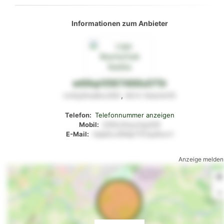
Informationen zum Anbieter
w68qr0567488s075r
nv0q3mu8xz3t5r
,
0k1rr
ttwzmn15
Telefon:
Telefonnummer anzeigen
Mobil:
tl29ts3myy1qq328
E-Mail:
klqk6xv394lp7751qo8vsv1
Anzeige melden
+
-