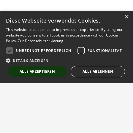
×
Diese Webseite verwendet Cookies.
This website uses cookies to improve user experience. By using our
website you consent to all cookies in accordance with our Cookie
Policy.
Zur Datenschutzerklärung
UNBEDINGT ERFORDERLICH
FUNKTIONALITÄT
Kontakt aufnehmen
DETAILS ANZEIGEN
Notiz
Anzeige teilen
ALLE AKZEPTIEREN
ALLE ABLEHNEN
merken
schreiben
Unbedingt erforderlich
Funktionalität
Strictly necessary cookies allow core website functionality such as user
login and account management. The website cannot be used properly
without strictly necessary cookies.
Der globale Gartenbaumarktplatz
Anbieter
/
Name
Ablaufdatum
Beschreibung
Domäne