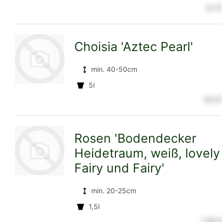
zur
2,1 €
Choisia 'Aztec Pearl'
Detailseite
min. 40-50cm
5l
6,5 €
zur
Rosen 'Bodendecker
Heidetraum, weiß, lovely
Detailseite
Fairy und Fairy'
min. 20-25cm
zur
1,5l
1,25 €