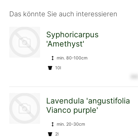
Das könnte Sie auch interessieren
Syphoricarpus
'Amethyst'
min. 80-100cm
10l
zur
9 €
Lavendula 'angustifolia
Detailseite
Vianco purple'
min. 20-30cm
2l