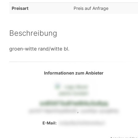
Preisart
Preis auf Anfrage
Beschreibung
groen-witte rand/witte bl.
Informationen zum Anbieter
sv85473u81wl84u3u9yq
ylz337x9pk55qs99o09
,
vyw40pr
qxsq8t4y
E-Mail:
sn4yz5ky7o20wtwl4uu1