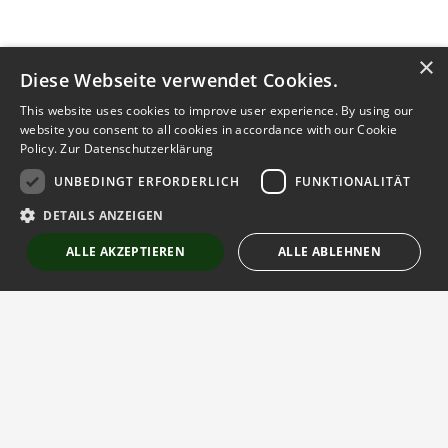
×
Diese Webseite verwendet Cookies.
This website uses cookies to improve user experience. By using our
website you consent to all cookies in accordance with our Cookie
Policy.
Zur Datenschutzerklärung
UNBEDINGT ERFORDERLICH
FUNKTIONALITÄT
Kontakt aufnehmen
DETAILS ANZEIGEN
Notiz
Anzeige teilen
ALLE AKZEPTIEREN
ALLE ABLEHNEN
merken
schreiben
Unbedingt erforderlich
Funktionalität
Strictly necessary cookies allow core website functionality such as user
login and account management. The website cannot be used properly
without strictly necessary cookies.
Der globale Gartenbaumarktplatz
Anbieter
/
Name
Ablaufdatum
Beschreibung
Domäne