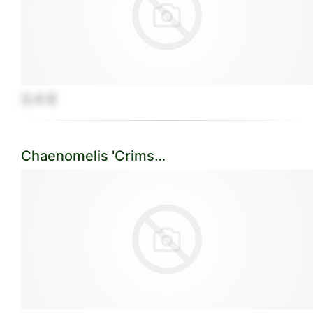
3.4 €
Chaenomelis 'Crimson Gold'