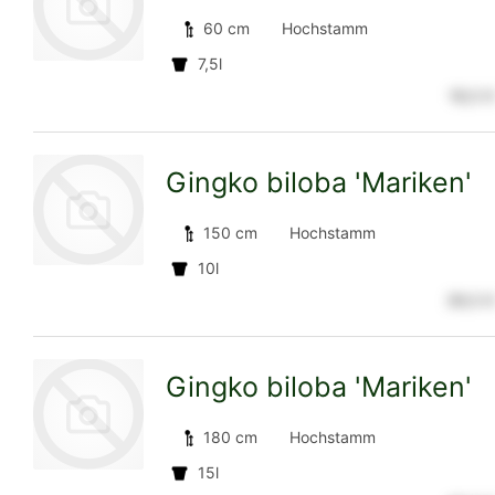
Detailseite
60 cm
Hochstamm
7,5l
18,5 €
zur
Gingko biloba 'Mariken'
Detailseite
150 cm
Hochstamm
10l
39,5 €
zur
Gingko biloba 'Mariken'
Detailseite
180 cm
Hochstamm
15l