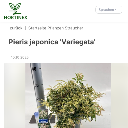
Accessibility-
Modus
Sprachen
aktivieren
zur
zurück
Startseite
Pflanzen
Sträucher
Navigation
zum
Pieris japonica 'Variegata'
Inhalt
10.10.2025
Erstellungsdatum: