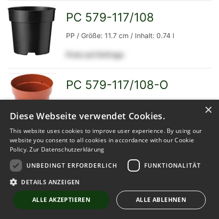
Detailseite
PC 579-117/108
zur
PP / Größe: 11.7 cm / Inhalt: 0.74 l
Preis auf Anfrage
Detailseite
PC 579-117/108-O
zur
PP / Größe: 11.7 cm / Inhalt: 0.74 l
×
Diese Webseite verwendet Cookies.
Preis auf Anfrage
This website uses cookies to improve user experience. By using our
website you consent to all cookies in accordance with our Cookie
Detailseite
Policy.
Zur Datenschutzerklärung
Pot 10 cm 5°
zur
UNBEDINGT ERFORDERLICH
FUNKTIONALITÄT
PP / Größe: 10 cm / Inhalt: 0.4 l
DETAILS ANZEIGEN
Preis auf Anfrage
ALLE AKZEPTIEREN
ALLE ABLEHNEN
Detailseite