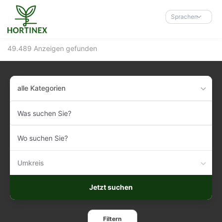
Accessibility-
Modus
Sprachen
aktivieren
zur
49.489 Anzeigen gefunden
Navigation
zum
Inhalt
alle Kategorien
Was
suchen
Sie?
Wo
suchen
Sie?
Umkreis
Jetzt suchen
Filtern