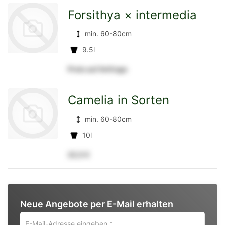
Forsithya × intermedia
min. 60-80cm
Detailseite
9.5l
Preis auf Anfrage
zur
Camelia in Sorten
min. 60-80cm
Detailseite
10l
22,5 €
zur
Neue Angebote per E-Mail erhalten
Detailseite
E-