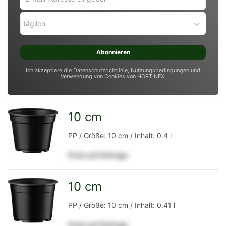
Mail-
Adresse
täglich
eingeben
*
Abonnieren
Ich akzeptiere die
Datenschutzrichtlinie
,
Nutzungsbedingungen
und
Verwendung von Cookies von HORTINEX.
10 cm
zur
PP / Größe: 10 cm / Inhalt: 0.4 l
Preis auf Anfrage
Detailseite
10 cm
zur
PP / Größe: 10 cm / Inhalt: 0.41 l
Preis auf Anfrage