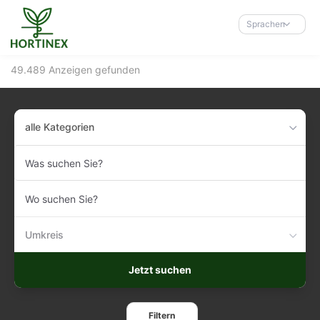
Accessibility-
Modus
Sprachen
aktivieren
zur
49.489 Anzeigen gefunden
Navigation
zum
Inhalt
alle Kategorien
Was
suchen
Sie?
Wo
suchen
Sie?
Umkreis
Jetzt suchen
Filtern