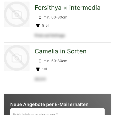
Forsithya × intermedia
min. 60-80cm
Detailseite
9.5l
Preis auf Anfrage
zur
Camelia in Sorten
min. 60-80cm
Detailseite
10l
22,5 €
zur
Neue Angebote per E-Mail erhalten
Detailseite
E-