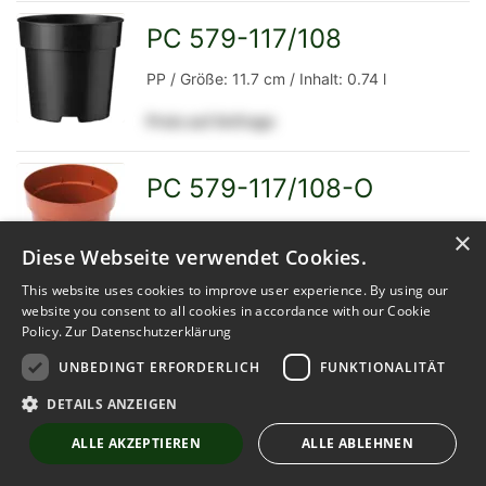
Detailseite
PC 579-117/108
zur
PP / Größe: 11.7 cm / Inhalt: 0.74 l
Preis auf Anfrage
Detailseite
PC 579-117/108-O
zur
PP / Größe: 11.7 cm / Inhalt: 0.74 l
×
Diese Webseite verwendet Cookies.
Preis auf Anfrage
This website uses cookies to improve user experience. By using our
website you consent to all cookies in accordance with our Cookie
Detailseite
Policy.
Zur Datenschutzerklärung
Pot 10 cm 5°
zur
UNBEDINGT ERFORDERLICH
FUNKTIONALITÄT
PP / Größe: 10 cm / Inhalt: 0.4 l
DETAILS ANZEIGEN
Preis auf Anfrage
ALLE AKZEPTIEREN
ALLE ABLEHNEN
Detailseite