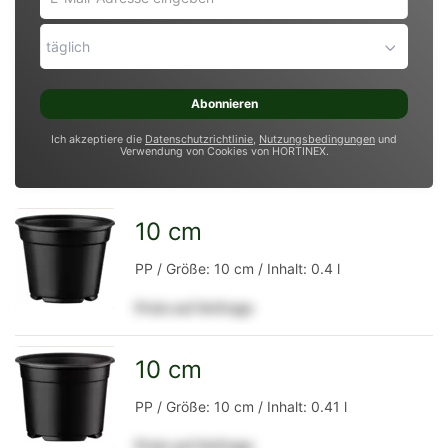
Mail-
Adresse
täglich
eingeben
*
Abonnieren
Ich akzeptiere die
Datenschutzrichtlinie
,
Nutzungsbedingungen
und
Verwendung von Cookies von HORTINEX.
10 cm
zur
PP / Größe: 10 cm / Inhalt: 0.4 l
Preis auf Anfrage
Detailseite
10 cm
zur
PP / Größe: 10 cm / Inhalt: 0.41 l
Preis auf Anfrage