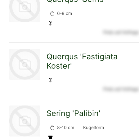
6-8 cm
Preis auf Anfrage
zur
Querqus 'Fastigiata
Koster'
Detailseite
Preis auf Anfrage
zur
Sering 'Palibin'
Detailseite
8-10 cm
Kugelform