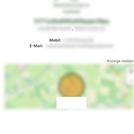
2177zx8w690sllt9qzps39py
z3xs8169x9vu0t
,
93m2
yon2ru7p
Mobil:
v124t79mztp29t
E-Mail:
vv9z27sk0tqoqlr1msl4nl6y4o8som3r
Anzeige melden
+
-