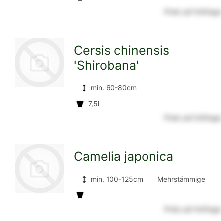
Preis auf Anfrage
zur
Cersis chinensis
'Shirobana'
Detailseite
min. 60-80cm
7,5l
zur
Preis auf Anfrage
Camelia japonica
Detailseite
min. 100-125cm
Mehrstämmige
Solitäre
Preis auf Anfrage
zur