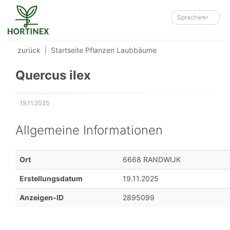
Accessibility-
Modus
Sprachen
aktivieren
zur
zurück
Startseite
Pflanzen
Laubbäume
Navigation
zum
Quercus ilex
Inhalt
19.11.2025
Erstellungsdatum:
Allgemeine Informationen
Ort
6668 RANDWIJK
Erstellungsdatum
19.11.2025
Anzeigen-ID
2895099