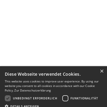
×
Diese Webseite verwendet Cookies.
This website uses cookies to improve user experience. By using our
website you consent to all cookies in accordance with our Cookie
Policy.
Zur Datenschutzerklärung
UNBEDINGT ERFORDERLICH
FUNKTIONALITÄT
Kontakt aufnehmen
DETAILS ANZEIGEN