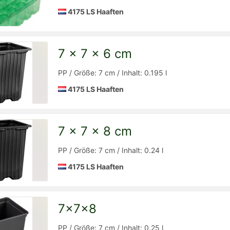
4175 LS Haaften
7 x 7 x 6 cm
Detailseite
zur
PP / Größe: 7 cm / Inhalt: 0.195 l
4175 LS Haaften
7 x 7 x 8 cm
Detailseite
zur
PP / Größe: 7 cm / Inhalt: 0.24 l
4175 LS Haaften
7x7x8
Detailseite
zur
PP / Größe: 7 cm / Inhalt: 0.25 l