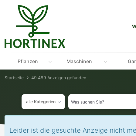
Accessibility-
Modus
aktivieren
zur
W
Navigation
zum
Inhalt
Pflanzen
Maschinen
Gar
Startseite
49.489 Anzeigen gefunden
Was
alle Kategorien
suchen
Sie?
Leider ist die gesuchte Anzeige nicht me