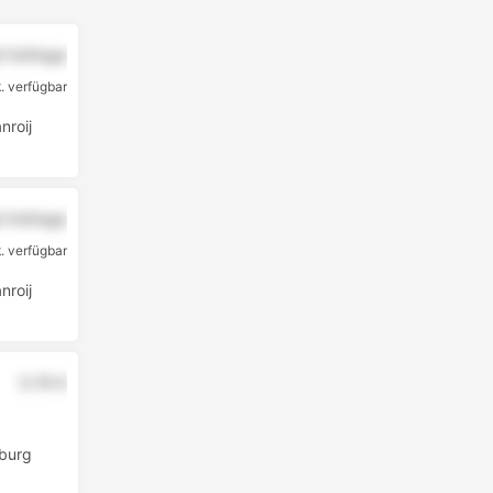
uf Anfrage
. verfügbar
roij
uf Anfrage
. verfügbar
roij
0.79 €
burg