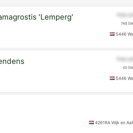
Preis a
magrostis 'Lemperg'
748 Stk
5446 Wan
Preis a
endens
40 Stk
5446 Wan
4261RA Wijk en Aal