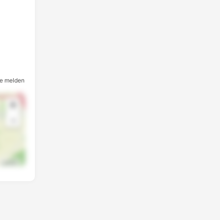
e melden
+
-
Leaflet