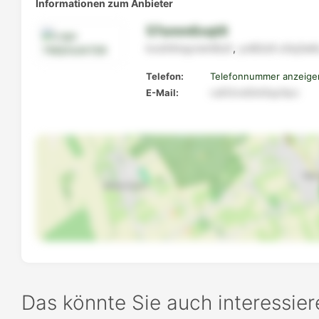
Informationen zum Anbieter
57smm6xqt9
kxo04nqyrwnt6u5
,
yxl82z9
z0q2w6
Telefon:
Telefonnummer anzeige
E-Mail:
ru812ro63nl5zp7qro
Das könnte Sie auch interessier