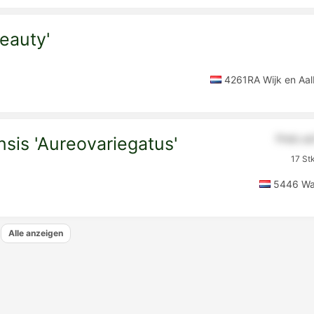
eauty'
4261RA Wijk en Aal
Preis a
sis 'Aureovariegatus'
17 St
5446 Wan
Alle anzeigen