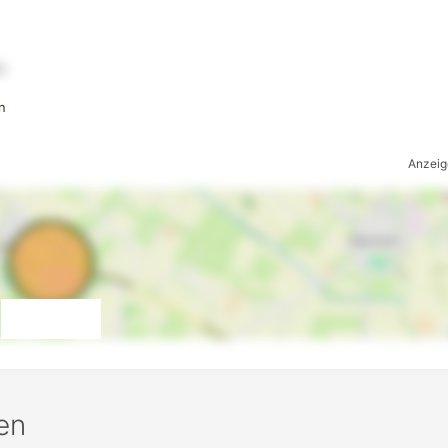
u
n
Anzeig
en