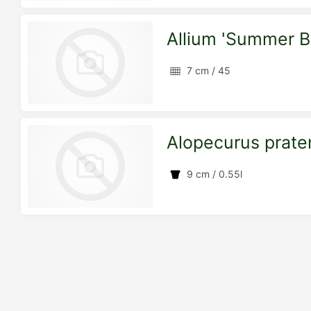
Detailseite
Allium 'Summer B
zur
7 cm / 45
Detailseite
Alopecurus praten
zur
9 cm / 0.55l
Detailseite
zur