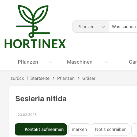
Accessibility-
Modus
aktivieren
Was
zur
Pflanzen
suchen
Navigation
Sie?
zum
Inhalt
Pflanzen
Maschinen
Gar
zurück
Startseite
Pflanzen
Gräser
Sesleria nitida
23.02.2026
Erstellungsdatum:
Kontakt aufnehmen
merken
Notiz schreiben