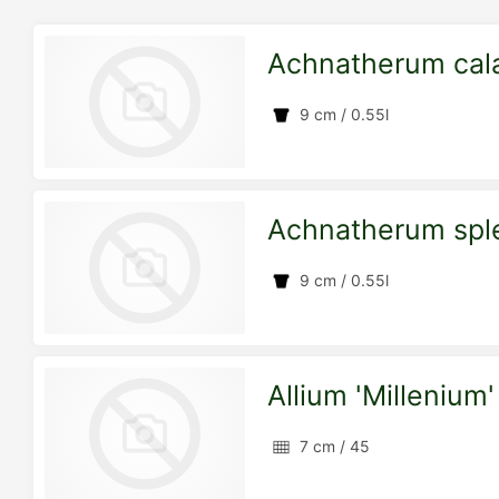
Achnatherum cala
9 cm / 0.55l
Achnatherum spl
zur
9 cm / 0.55l
Detailseite
Allium 'Millenium'
zur
7 cm / 45