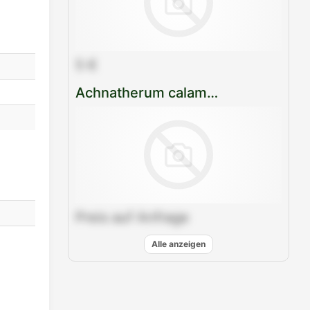
Mail
teilen
5 €
Achnatherum calamagrostis
Preis auf Anfrage
Alle anzeigen