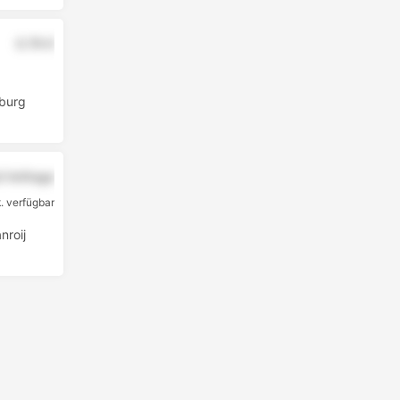
0.79 €
burg
uf Anfrage
k. verfügbar
roij