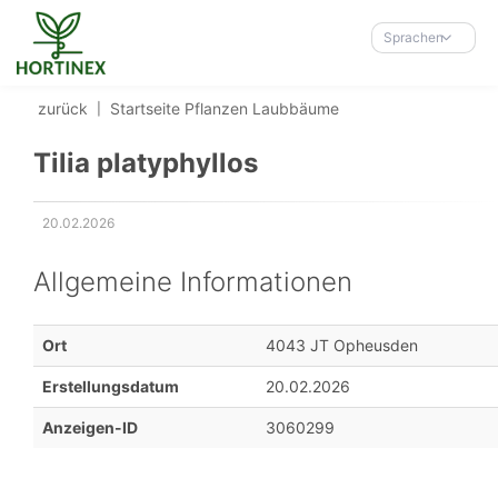
Accessibility-
Modus
Sprachen
aktivieren
zur
zurück
Startseite
Pflanzen
Laubbäume
Navigation
zum
Tilia platyphyllos
Inhalt
20.02.2026
Erstellungsdatum:
Allgemeine Informationen
Ort
4043 JT Opheusden
Erstellungsdatum
20.02.2026
Anzeigen-ID
3060299