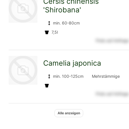
Cersis chinensis
'Shirobana'
Detailseite
min. 60-80cm
7,5l
zur
Preis auf Anfrage
Camelia japonica
Detailseite
min. 100-125cm
Mehrstämmige
Solitäre
Preis auf Anfrage
zur
Alle anzeigen
Detailseite