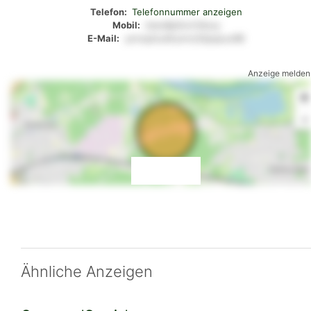
Telefon:
Telefonnummer anzeigen
Mobil:
mws8p0vrn14oxy
E-Mail:
yxroq2ou6rynnz32pqsux98
Anzeige melden
+
-
Ähnliche Anzeigen