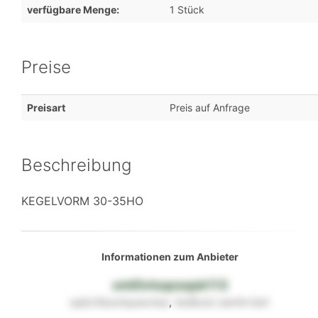
verfügbare Menge:
1 Stück
Preise
Preisart
Preis auf Anfrage
Beschreibung
KEGELVORM 30-35HO
Informationen zum Anbieter
xml0vtsqosqsk113
uq0z16ozmquwvmss
,
4s26uvk
owrt4x2w1