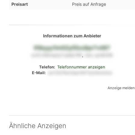
Preisart
Preis auf Anfrage
Informationen zum Anbieter
95kyyy1lm02y55zz8pr7v487
sx41v06mopty7uq9p798
,
r2ox
zp46238
Telefon:
Telefonnummer anzeigen
E-Mail:
pw13t274wt4qw1l9172ym0ootkxw
Anzeige melden
Ähnliche Anzeigen