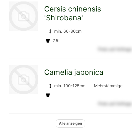
Cersis chinensis
'Shirobana'
Detailseite
min. 60-80cm
7,5l
zur
Preis auf Anfrage
Camelia japonica
Detailseite
min. 100-125cm
Mehrstämmige
Solitäre
Preis auf Anfrage
zur
Alle anzeigen