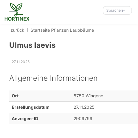
Accessibility-
Modus
Sprachen
aktivieren
zur
zurück
Startseite
Pflanzen
Laubbäume
Navigation
zum
Ulmus laevis
Inhalt
27.11.2025
Erstellungsdatum:
Allgemeine Informationen
Ort
8750 Wingene
Erstellungsdatum
27.11.2025
Anzeigen-ID
2909799