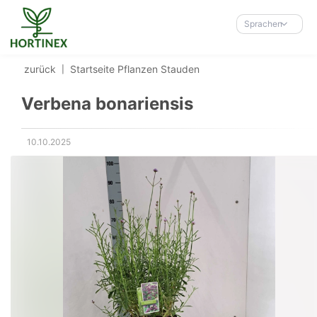
Accessibility-
Modus
Sprachen
aktivieren
zur
zurück
Startseite
Pflanzen
Stauden
Navigation
zum
Verbena bonariensis
Inhalt
10.10.2025
Erstellungsdatum: