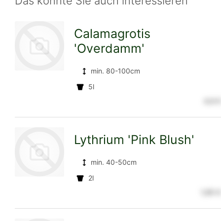
Das könnte Sie auch interessieren
Calamagrotis
'Overdamm'
min. 80-100cm
5l
zur
4,9 €
Lythrium 'Pink Blush'
Detailseite
min. 40-50cm
2l
1,95 €
zur