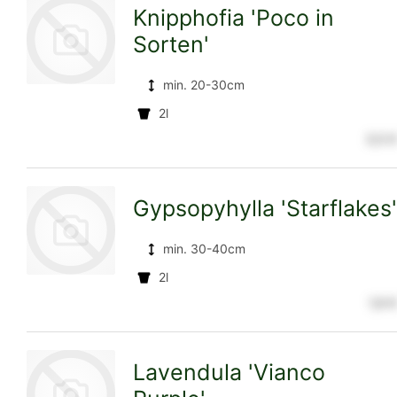
Knipphofia 'Poco in
Sorten'
Detailseite
min. 20-30cm
2l
zur
3,5 €
Gypsopyhylla 'Starflakes'
Detailseite
min. 30-40cm
2l
1,9 €
zur
Lavendula 'Vianco