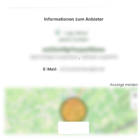
Informationen zum Anbieter
xz23rot5p7ozyur92sxs
3q513n4qk11zutp30om
,
ln60sk4
ozq5l474
E-Mail:
vk7xoxk2zrt6ux8p0vo8
Anzeige melden
+
-