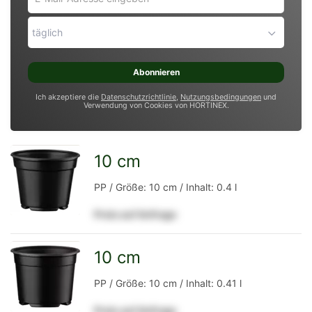
Mail-
Adresse
täglich
eingeben
*
Abonnieren
Ich akzeptiere die
Datenschutzrichtlinie
,
Nutzungsbedingungen
und
Verwendung von Cookies von HORTINEX.
10 cm
zur
PP / Größe: 10 cm / Inhalt: 0.4 l
Preis auf Anfrage
Detailseite
10 cm
zur
PP / Größe: 10 cm / Inhalt: 0.41 l
Preis auf Anfrage