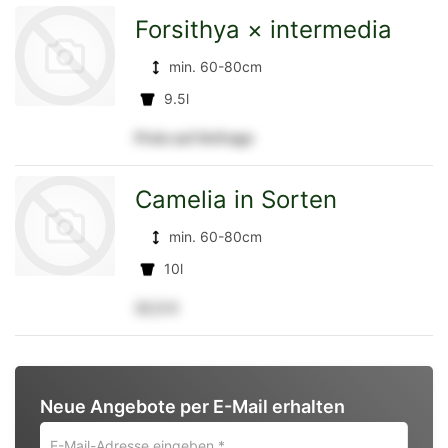
Forsithya × intermedia
min. 60-80cm
Detailseite
9.5l
Preis auf Anfrage
zur
Camelia in Sorten
min. 60-80cm
Detailseite
10l
22,5 €
zur
Neue Angebote per E-Mail erhalten
Detailseite
E-