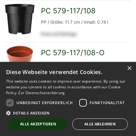
Detailseite
PC 579-117/108
zur
PP / Größe: 11.7 cm / Inhalt: 0.74 l
Preis auf Anfrage
Detailseite
PC 579-117/108-O
zur
PP / Größe: 11.7 cm / Inhalt: 0.74 l
×
Diese Webseite verwendet Cookies.
Preis auf Anfrage
This website uses cookies to improve user experience. By using our
website you consent to all cookies in accordance with our Cookie
Detailseite
Policy.
Zur Datenschutzerklärung
Pot 10 cm 5°
zur
UNBEDINGT ERFORDERLICH
FUNKTIONALITÄT
PP / Größe: 10 cm / Inhalt: 0.4 l
DETAILS ANZEIGEN
Preis auf Anfrage
ALLE AKZEPTIEREN
ALLE ABLEHNEN
Detailseite