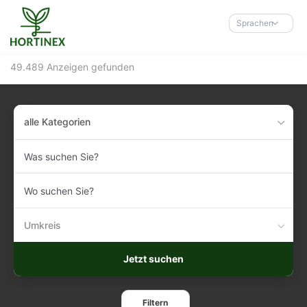
Accessibility-
Modus
Sprachen
aktivieren
zur
49.489 Anzeigen gefunden
Navigation
zum
Inhalt
alle Kategorien
Was
suchen
Sie?
Wo
suchen
Sie?
Umkreis
Jetzt suchen
Filtern