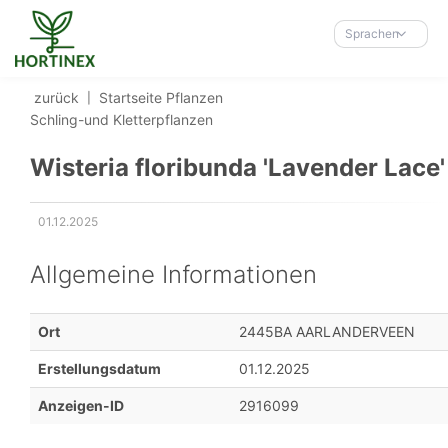
Accessibility-
Modus
Sprachen
aktivieren
zur
zurück
Startseite
Pflanzen
Navigation
Schling-und Kletterpflanzen
zum
Inhalt
Wisteria floribunda 'Lavender Lace'
01.12.2025
Erstellungsdatum:
Allgemeine Informationen
Ort
2445BA AARLANDERVEEN
Erstellungsdatum
01.12.2025
Anzeigen-ID
2916099