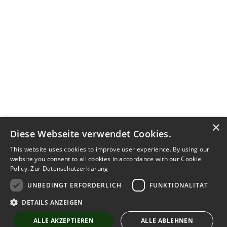
×
Diese Webseite verwendet Cookies.
This website uses cookies to improve user experience. By using our
website you consent to all cookies in accordance with our Cookie
Policy.
Zur Datenschutzerklärung
UNBEDINGT ERFORDERLICH
FUNKTIONALITÄT
Kontakt aufnehmen
DETAILS ANZEIGEN
Notiz
Anzeige teilen
ALLE AKZEPTIEREN
ALLE ABLEHNEN
merken