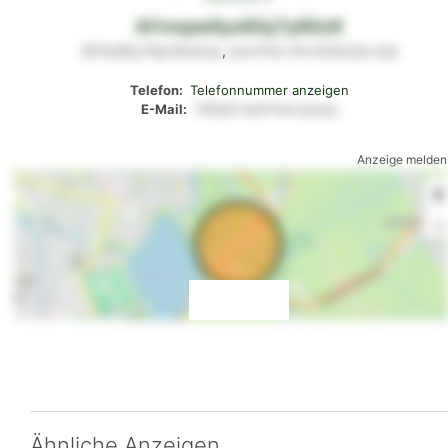
4t1vnpw9yv60y7y90z9
097p66y74pn9urknp
,
pwv53o
n5vm04u3yvxtp
Telefon:
Telefonnummer anzeigen
E-Mail:
765k8x4s9115wvqwqu
Anzeige melden
+
-
Ähnliche Anzeigen