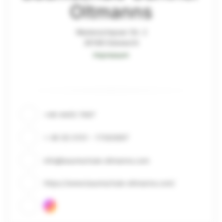
Oltmanns
Westerschepser Str. 2
26188 Edewecht
Impressum
+49 4405 7497
+ 49 (0) 0151 - 17300997
info@baumschule-oltmanns.com
https://www.baumschule-oltmanns.com/