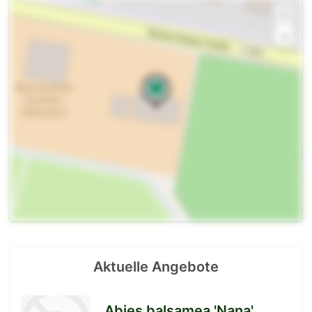
+
-
Aktuelle Angebote
Abies balsamea 'Nana'