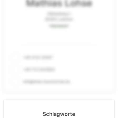
Mathias Lohse
Hühnerberg 1
25355 Lutzhorn
Impressum
+49 4123 33597
+49 173 5410683
info@lohse-baumschule.de
Schlagworte