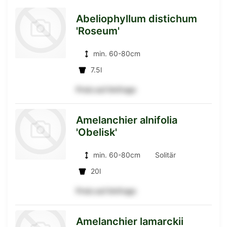
Abeliophyllum distichum
'Roseum'
min. 60-80cm
7.5l
zur
Preis auf Anfrage
Amelanchier alnifolia
'Obelisk'
Detailseite
min. 60-80cm
Solitär
20l
zur
Preis auf Anfrage
Amelanchier lamarckii