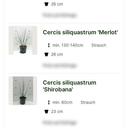
26 cm
Detailseite
Preis auf Anfrage
Cercis siliquastrum 'Merlot'
zur
min. 130-140cm
Strauch
26 cm
Preis auf Anfrage
Detailseite
Cercis siliquastrum
'Shirobana'
zur
min. 80cm
Strauch
23 cm
Detailseite
Preis auf Anfrage