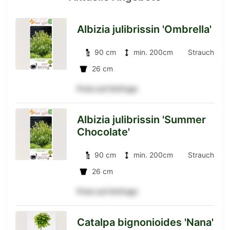
Albizia julibrissin 'Ombrella'
zur
90 cm
min. 200cm
Strauch
26 cm
Preis auf Anfrage
Detailseite
Albizia julibrissin 'Summer
Chocolate'
zur
90 cm
min. 200cm
Strauch
26 cm
Detailseite
Preis auf Anfrage
Catalpa bignonioides 'Nana'