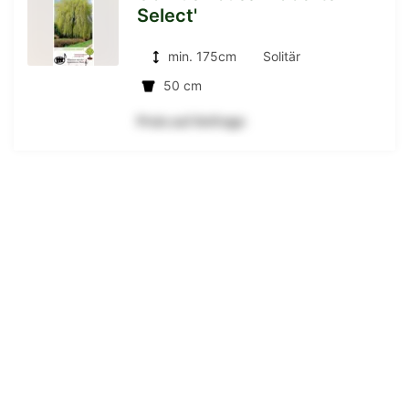
Select'
zur
min. 175cm
Solitär
50 cm
Detailseite
Preis auf Anfrage