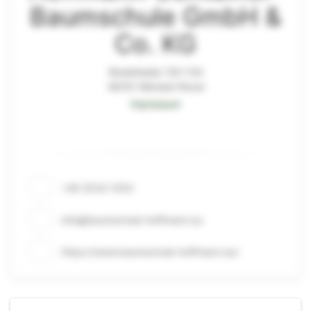
Baumschule GmbH &
Co. KG
Bredeheide 130-134
48161 Münster-Roxel
Impressum
+49 2534 1054
info@baumschule-hoffmann.eu
https://www.baumschule-hoffmann.eu/