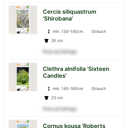
Cercis siliquastrum
'Shirobana'
zur
min. 130-140cm
Strauch
26 cm
Detailseite
Preis auf Anfrage
Clethra alnifolia 'Sixteen
Candles'
zur
min. 140-160cm
Strauch
23 cm
Detailseite
Preis auf Anfrage
Cornus kousa 'Roberts