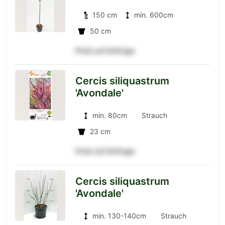
zur
150 cm
min. 600cm
Hochstamm
50 cm
Preis auf Anfrage
Detailseite
Cercis siliquastrum
'Avondale'
zur
min. 80cm
Strauch
23 cm
Detailseite
Preis auf Anfrage
Cercis siliquastrum
'Avondale'
zur
min. 130-140cm
Strauch