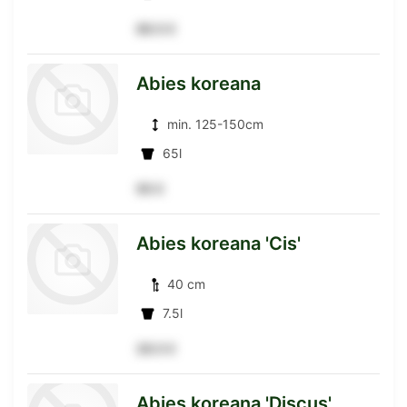
89.5 €
zur
Abies koreana
min. 125-150cm
Detailseite
65l
95 €
zur
Abies koreana 'Cis'
40 cm
Detailseite
7.5l
28.5 €
zur
Abies koreana 'Discus'