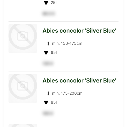
25l
zur
86.5 €
Abies concolor 'Silver Blue'
Detailseite
min. 150-175cm
65l
135 €
zur
Abies concolor 'Silver Blue'
min. 175-200cm
Detailseite
65l
165 €
zur