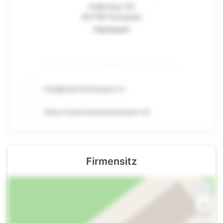
Hullerweg 120
8071RP Nunspeet
Impressum
info@bloemenkampen.nl
https://www.bloemenkampen.nl/
Firmensitz
+
-