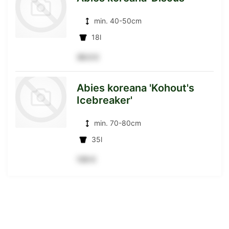
min. 40-50cm
Detailseite
18l
39.5 €
zur
Abies koreana 'Kohout's
Icebreaker'
Detailseite
min. 70-80cm
35l
zur
135 €
Detailseite