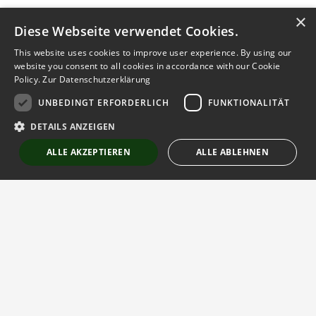
×
Diese Webseite verwendet Cookies.
This website uses cookies to improve user experience. By using our
website you consent to all cookies in accordance with our Cookie
Policy.
Zur Datenschutzerklärung
UNBEDINGT ERFORDERLICH
FUNKTIONALITÄT
DETAILS ANZEIGEN
ALLE AKZEPTIEREN
ALLE ABLEHNEN
Unbedingt erforderlich
Funktionalität
Strictly necessary cookies allow core website functionality such as user
login and account management. The website cannot be used properly
without strictly necessary cookies.
Der globale Gartenbaumarktplatz
Anbieter
/
Name
Ablaufdatum
Beschreibung
Domäne
emCookieAllowed
hortinex.com
Session
Check whether
HORTINEX ist die führende B2B-Plattform für den Gartenbau.