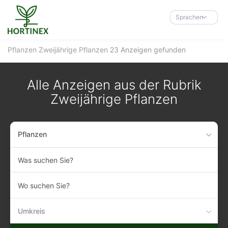
Accessibility-
Modus
Sprachen
aktivieren
zur
Pflanzen
Zweijährige Pflanzen
23 Anzeigen gefunden
Navigation
zum
Inhalt
Alle Anzeigen aus der Rubrik
Zweijährige Pflanzen
Pflanzen
Was
suchen
Sie?
Wo
suchen
Sie?
Umkreis