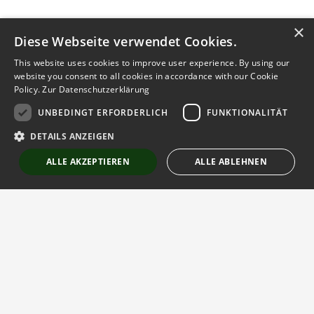
×
Diese Webseite verwendet Cookies.
This website uses cookies to improve user experience. By using our
website you consent to all cookies in accordance with our Cookie
Policy.
Zur Datenschutzerklärung
UNBEDINGT ERFORDERLICH
FUNKTIONALITÄT
DETAILS ANZEIGEN
ALLE AKZEPTIEREN
ALLE ABLEHNEN
Unbedingt erforderlich
Funktionalität
Strictly necessary cookies allow core website functionality such as user
login and account management. The website cannot be used properly
without strictly necessary cookies.
Der globale Gartenbaumarktplatz
Anbieter
/
Name
Ablaufdatum
Beschreibung
Domäne