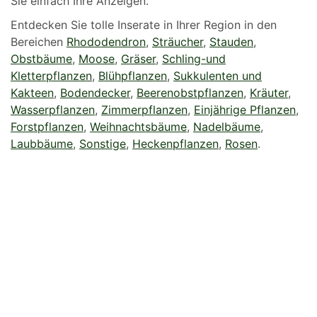
Sie einfach Ihre Anzeigen.
Entdecken Sie tolle Inserate in Ihrer Region in den
Bereichen
Rhododendron
,
Sträucher
,
Stauden
,
Obstbäume
,
Moose
,
Gräser
,
Schling-und
Kletterpflanzen
,
Blühpflanzen
,
Sukkulenten und
Kakteen
,
Bodendecker
,
Beerenobstpflanzen
,
Kräuter
,
Wasserpflanzen
,
Zimmerpflanzen
,
Einjährige Pflanzen
,
Forstpflanzen
,
Weihnachtsbäume
,
Nadelbäume
,
Laubbäume
,
Sonstige
,
Heckenpflanzen
,
Rosen
.