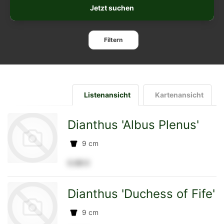
Jetzt suchen
Filtern
Listenansicht
Kartenansicht
Dianthus 'Albus Plenus'
9 cm
0.86 €
zur
Dianthus 'Duchess of Fife'
9 cm