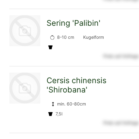
zur
Sering 'Palibin'
Detailseite
8-10 cm
Kugelform
Preis auf Anfrage
zur
Cersis chinensis
'Shirobana'
Detailseite
min. 60-80cm
7,5l
zur
Preis auf Anfrage