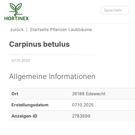
Accessibility-
Modus
Sprachen
aktivieren
zur
zurück
Startseite
Pflanzen
Laubbäume
Navigation
zum
Carpinus betulus
Inhalt
07.10.2025
Erstellungsdatum:
Allgemeine Informationen
Ort
26188 Edewecht
Erstellungsdatum
07.10.2025
Anzeigen-ID
2783699