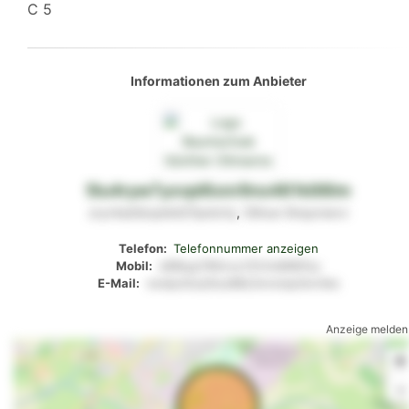
C 5
Informationen zum Anbieter
5lu4ryw7yxvpl6xnr9no461k98lm
zryr4uk9zqnk427qnto1q
,
59nun
9nqxnwvv
Telefon:
Telefonnummer anzeigen
Mobil:
s89kyp790nvu131rtm6687oy
E-Mail:
wwlpx5oq1ksz88z3vnotqo0xrmks
Anzeige melden
+
-