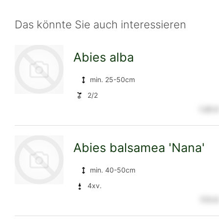
Das könnte Sie auch interessieren
Abies alba
min. 25-50cm
2/2
1.35 €
zur
Abies balsamea 'Nana'
Detailseite
min. 40-50cm
4xv.
17.5 €
zur