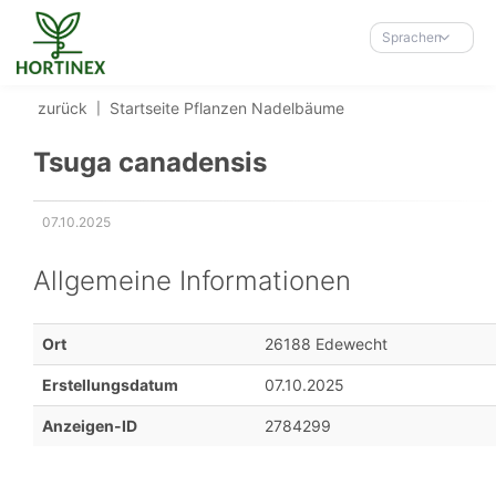
Accessibility-
Modus
Sprachen
aktivieren
zur
zurück
Startseite
Pflanzen
Nadelbäume
Navigation
zum
Tsuga canadensis
Inhalt
07.10.2025
Erstellungsdatum:
Allgemeine Informationen
Ort
26188 Edewecht
Erstellungsdatum
07.10.2025
Anzeigen-ID
2784299