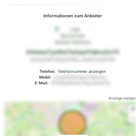
Informationen zum Anbieter
03nkwo7yzl9m7w2xp37q6xxl2v75
owmypn9l71lo6qot5l40u
,
4q3ml
u5z610t6
Telefon:
Telefonnummer anzeigen
Mobil:
srvxq4mt65y0rpyr17kpum1q
E-Mail:
81lt70tpx9kwnlo7tlquummz75yr
Anzeige melden
+
-